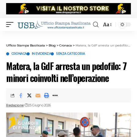
Aa
Ufficio Stampa Basilicata
>
Blog
>
Cronaca
>
Matera, la GdF arresta un pedofilo: 7 minori coinvolti nell’operazione
CRONACA
IN EVIDENZA
SENZA CATEGORIA
Matera, la GdF arresta un pedofilo: 7
minori coinvolti nell’operazione
Redazione
25 Giugno 2026