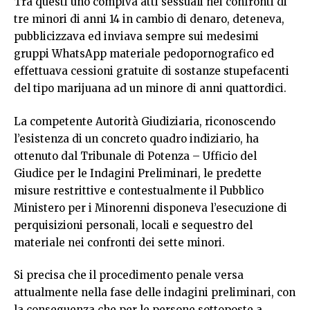
Tra questi uno compiva atti sessuali nei confronti di
tre minori di anni 14 in cambio di denaro, deteneva,
pubblicizzava ed inviava sempre sui medesimi
gruppi WhatsApp materiale pedopornografico ed
effettuava cessioni gratuite di sostanze stupefacenti
del tipo marijuana ad un minore di anni quattordici.
La competente Autorità Giudiziaria, riconoscendo
l’esistenza di un concreto quadro indiziario, ha
ottenuto dal Tribunale di Potenza – Ufficio del
Giudice per le Indagini Preliminari, le predette
misure restrittive e contestualmente il Pubblico
Ministero per i Minorenni disponeva l’esecuzione di
perquisizioni personali, locali e sequestro del
materiale nei confronti dei sette minori.
Si precisa che il procedimento penale versa
attualmente nella fase delle indagini preliminari, con
la conseguenza che per le persone sottoposte a