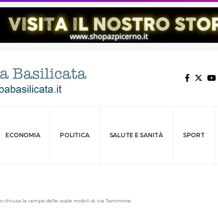
ECONOMIA
POLITICA
SALUTE E SANITÀ
SPORT
lio chiusa la rampa delle scale mobili di via Tammone