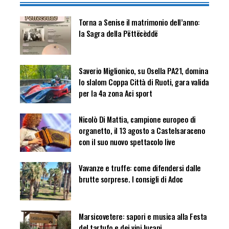
Torna a Senise il matrimonio dell’anno:
la Sagra della Pëttëcèddë
Saverio Miglionico, su Osella PA21, domina
lo slalom Coppa Città di Ruoti, gara valida
per la 4a zona Aci sport
Nicolò Di Mattia, campione europeo di
organetto, il 13 agosto a Castelsaraceno
con il suo nuovo spettacolo live
Vavanze e truffe: come difendersi dalle
brutte sorprese. I consigli di Adoc
Marsicovetere: sapori e musica alla Festa
del tartufo e dei vini lucani