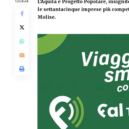
L’Aquila e Progetto Popolare, insignit
Condividi
le settantacinque imprese più competi
Molise.