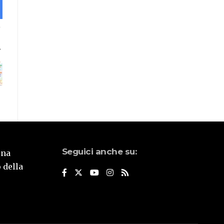
Seguici anche su:
una
 della