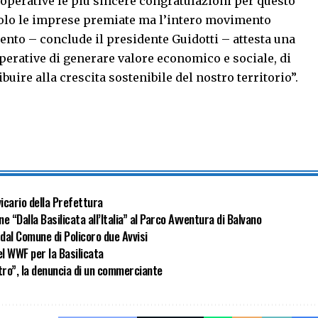
cooperative le più sincere congratulazioni per questo
olo le imprese premiate ma l’intero movimento
nto – conclude il presidente Guidotti – attesta una
operative di generare valore economico e sociale, di
buire alla crescita sostenibile del nostro territorio”.
icario della Prefettura
ne “Dalla Basilicata all’Italia” al Parco Avventura di Balvano
 dal Comune di Policoro due Avvisi
l WWF per la Basilicata
ntro”, la denuncia di un commerciante