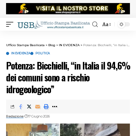
Aa
Ufficio Stampa Basilicata
>
Blog
>
IN EVIDENZA
>
Potenza: Bicchielli, “in Italia il 94,6% dei comuni sono a rischio idrogeologico”
IN EVIDENZA
POLITICA
Potenza: Bicchielli, “in Italia il 94,6%
dei comuni sono a rischio
idrogeologico”
Redazione
17 Giugno 2026