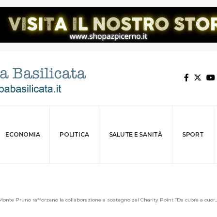
ECONOMIA
POLITICA
SALUTE E SANITÀ
SPORT
onte Pruno rafforzano la collaborazione a sostegno del Charity Point “Da cuore a cuore”