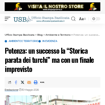
Aa
Ufficio Stampa Basilicata
>
Blog
>
Ambiente e Territorio
>
Potenza: un successo la “Storica parata dei turchi” ma con un finale imprevisto
AMBIENTE E TERRITORIO
IN EVIDENZA
Potenza: un successo la “Storica
parata dei turchi” ma con un finale
imprevisto
Redazione
30 Maggio 2026