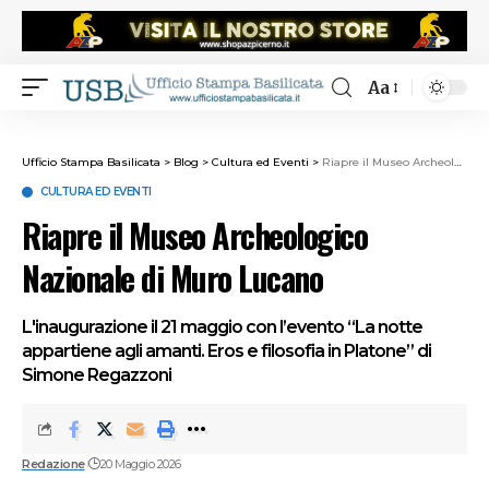
Aa
Ufficio Stampa Basilicata
>
Blog
>
Cultura ed Eventi
>
Riapre il Museo Archeologico Nazionale di Muro Lucano
CULTURA ED EVENTI
Riapre il Museo Archeologico
Nazionale di Muro Lucano
L'inaugurazione il 21 maggio con l’evento “La notte
appartiene agli amanti. Eros e filosofia in Platone” di
Simone Regazzoni
Redazione
20 Maggio 2026