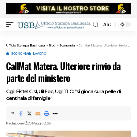
Aa
Ufficio Stampa Basilicata
>
Blog
>
Economia
>
CallMat Matera. Ulteriore rinvio da parte del ministero
ECONOMIA
LAVORO
CallMat Matera. Ulteriore rinvio da
parte del ministero
Cgil, Fistel Cisl, Uil Fpc, Ugl TLC: "si gioca sulla pelle di
centinaia di famiglie"
Redazione
20 Maggio 2026