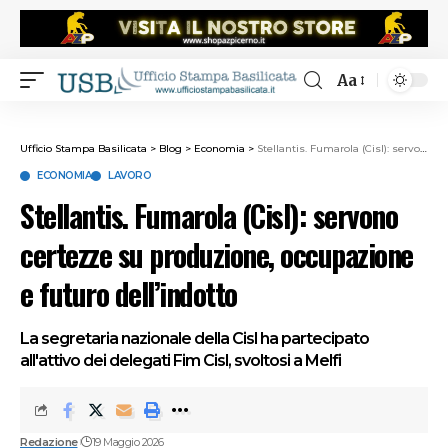
Aa
Ufficio Stampa Basilicata
>
Blog
>
Economia
>
Stellantis. Fumarola (Cisl): servono certezze su produzione, occupazione e futuro dell’indotto
ECONOMIA
LAVORO
Stellantis. Fumarola (Cisl): servono
certezze su produzione, occupazione
e futuro dell’indotto
La segretaria nazionale della Cisl ha partecipato
all'attivo dei delegati Fim Cisl, svoltosi a Melfi
Redazione
19 Maggio 2026