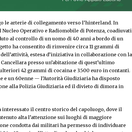
o le arterie di collegamento verso l’hinterland. In
del Nucleo Operativo e Radiomobile di Potenza, coadiuvati
uto al controllo di un uomo di 40 anni a bordo di un
getto ha consentito di rinvenire circa 11 grammi di
ell’attività, estesa d’iniziativa in collaborazione con la
 Cancellara presso un’abitazione di quest’ultimo
lteriori 42 grammi di cocaina e 3.500 euro in contanti.
e e un 60enne — l’Autorità Giudiziaria ha disposto
ne alla Polizia Giudiziaria ed il divieto di dimora in
a interessato il centro storico del capoluogo, dove il
enuto alta l’attenzione sui luoghi di maggiore
ione condotta dai militari ha permesso di individuare