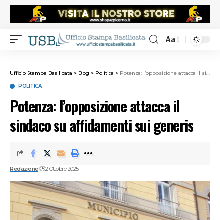
Aa
Ufficio Stampa Basilicata
>
Blog
>
Politica
>
Potenza: l’opposizione attacca il sindaco su affidamenti sui generis
POLITICA
Potenza: l’opposizione attacca il
sindaco su affidamenti sui generis
Redazione
2 Ottobre 2025