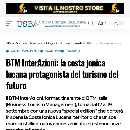
Aa
Ufficio Stampa Basilicata
>
Blog
>
Cultura ed Eventi
>
BTM InterAzioni: la costa jonica lucana protagonista del turismo del futuro
CULTURA ED EVENTI
ECONOMIA
TURISMO
BTM InterAzioni: la costa jonica
lucana protagonista del turismo del
futuro
Il BTM InterAzioni, format itinerante di BTM Italia
(Business Tourism Management), torna dal 17 al 19
settembre con una nuova “special edition” che porterà
in scena la Costa Ionica Lucana, territorio che unisce
mare cristallino, natura incontaminata e testimonianze