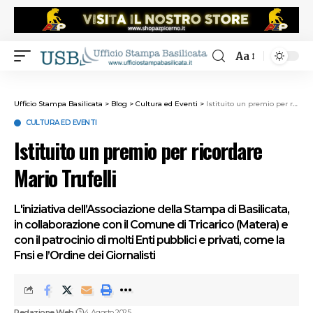
Aa
Ufficio Stampa Basilicata
>
Blog
>
Cultura ed Eventi
>
Istituito un premio per ricordare Mario Trufelli
CULTURA ED EVENTI
Istituito un premio per ricordare
Mario Trufelli
L'iniziativa dell’Associazione della Stampa di Basilicata,
in collaborazione con il Comune di Tricarico (Matera) e
con il patrocinio di molti Enti pubblici e privati, come la
Fnsi e l’Ordine dei Giornalisti
Redazione Web
4 Agosto 2025