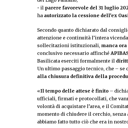
del Lago Pantano;
• il
parere favorevole del 31 luglio 20
ha
autorizzato la cessione dell’ex O
Secondo quanto dichiarato dal consigl
attenzione e continuità l’intera vicen
sollecitazioni istituzionali,
manca ora s
conclusivo necessario affinché
APIBAS
Basilicata eserciti formalmente il
dirit
Un ultimo passaggio tecnico, che – se 
alla chiusura definitiva della proced
«
Il tempo delle attese è finito
– dichia
ufficiali, firmati e protocollati, che v
volontà di acquistare l’area, e il Comit
momento di chiudere il cerchio, senza 
abbiamo fatto tutto ciò che era in nostr