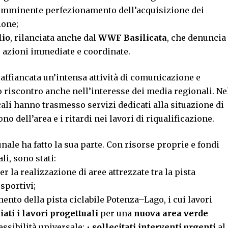
’imminente perfezionamento dell’acquisizione dei
ione;
lio
, rilanciata anche dal
WWF Basilicata
, che denuncia
 azioni immediate e coordinate.
è affiancata un’intensa attività di comunicazione e
 riscontro anche nell’interesse dei media regionali. Ne
cali hanno trasmesso servizi dedicati alla situazione di
no dell’area e i ritardi nei lavori di riqualificazione.
le ha fatto la sua parte. Con risorse proprie e fondi
li, sono stati:
er la realizzazione di aree attrezzate tra la pista
 sportivi;
nto della pista ciclabile Potenza–Lago, i cui lavori
iati i lavori progettuali
per una
nuova area verde
essibilità universale; •
sollecitati interventi urgenti
al