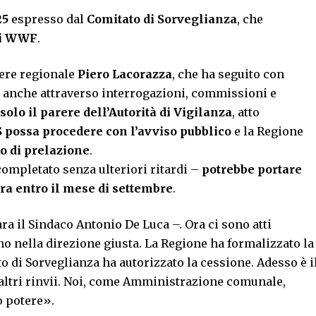
25
espresso dal
Comitato di Sorveglianza
, che
asi WWF
.
iere regionale
Piero Lacorazza
, che ha seguito con
da anche attraverso interrogazioni, commissioni e
olo il parere dell’Autorità di Vigilanza
, atto
 possa procedere con l’avviso pubblico
e la Regione
to di prelazione
.
completato senza ulteriori ritardi –
potrebbe portare
ura entro il mese di settembre
.
ra il Sindaco Antonio De Luca –. Ora ci sono atti
anno nella direzione giusta. La Regione ha formalizzato la
ato di Sorveglianza ha autorizzato la cessione. Adesso è i
altri rinvii. Noi, come Amministrazione comunale,
o potere».