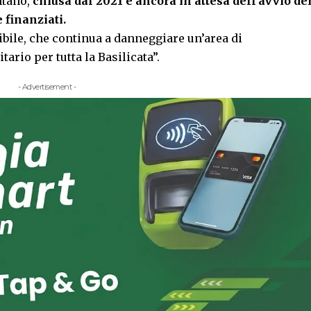
ntano,
chiusa dal 2021 e ancora in attesa dell’avvio de
 finanziati.
ibile, che continua a danneggiare un’area di
ario per tutta la Basilicata”.
- Advertisement -