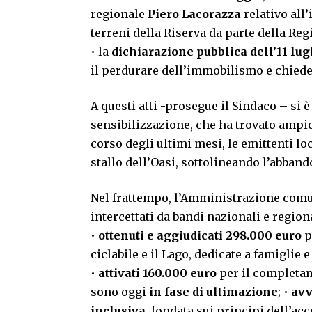
regionale
Piero Lacorazza
relativo all
terreni della Riserva da parte della Reg
• la
dichiarazione pubblica dell’11 lug
il perdurare dell’immobilismo e chiede
A questi atti -prosegue il Sindaco – si 
sensibilizzazione, che ha trovato ampio
corso degli ultimi mesi, le emittenti lo
stallo dell’Oasi, sottolineando l’abbando
Nel frattempo, l’Amministrazione comuna
intercettati da bandi nazionali e regiona
•
ottenuti e aggiudicati 298.000 euro
p
ciclabile e il Lago, dedicate a famiglie e
•
attivati 160.000 euro
per il completame
sono oggi
in fase di ultimazione
; •
avv
inclusiva
, fondata sui principi dell’acc