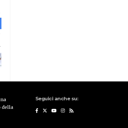
Seguici anche su:
una
 della