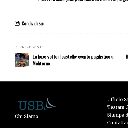
Condividi su:
PRECEDENTE
La boxe sotto il castello: evento pugilistico a
B
Moliterno
Ufficio S
Testata G
Stampa de
Chi Siamo
Contattac