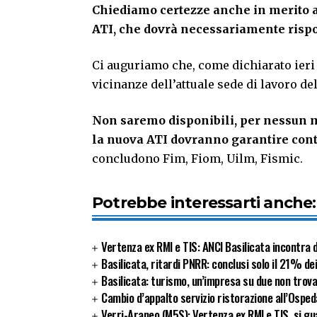
Chiediamo certezze anche in merito a
ATI, che dovrà necessariamente rispon
Ci auguriamo che, come dichiarato ieri
vicinanze dell’attuale sede di lavoro d
Non saremo disponibili, per nessun m
la nuova ATI dovranno garantire conti
concludono Fim, Fiom, Uilm, Fismic.
Potrebbe interessarti anche:
Vertenza ex RMI e TIS: ANCI Basilicata incontra 
Basilicata, ritardi PNRR: conclusi solo il 21% de
Basilicata: turismo, un’impresa su due non trov
Cambio d’appalto servizio ristorazione all’Osped
Verri-Araneo (M5S): Vertenza ex RMI e TIS, si gua