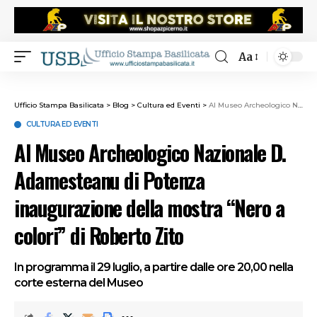
Aa
Ufficio Stampa Basilicata
>
Blog
>
Cultura ed Eventi
>
Al Museo Archeologico Nazionale D. Adamesteanu di Potenza inaugurazione della mostra “Nero a colori” di Roberto Zito
CULTURA ED EVENTI
Al Museo Archeologico Nazionale D.
Adamesteanu di Potenza
inaugurazione della mostra “Nero a
colori” di Roberto Zito
In programma il 29 luglio, a partire dalle ore 20,00 nella
corte esterna del Museo