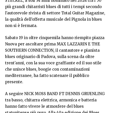
STECKEL, a soli 34 anni nominato nel 2024 tra i 50
più grandi chitarristi blues di tutti i tempi secondo
l’autorevole rivista di settore Total Guitar Magazine,
la qualità dell’offerta musicale del Pignola in blues
non si è fermata.
Sabato 19 in oltre cinquemila hanno riempito piazza
Nuova per ascoltare prima MAX LAZZARIN E THE
SOUTHERN CONNECTION, il cantautore e pianista
blues originario di Padova, sulla scena da oltre
trent’anni, con la sua voce graffiante ed il suo stile
che unisce blues, boogie con contaminazioni
mediterranee, ha fatto scatenare il pubblico
presente.
A seguire NICK MOSS BAND FT DENNIS GRUENLING
tra basso, chitarra elettrica, armonica e batteria
hanno fatto vivere le atmosfere del blues
statunitense più puro. Alla 40a edizione dei Blues