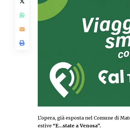
L’opera, già esposta nel Comune di Mat
estive
“E…state a Venosa”.