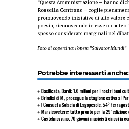
“Questa Amministrazione – hanno dichia
Rossella Centrone
– coglie pienamente
promuovendo iniziative di alto valore c
poesia, riconoscendo in esse un autenti
spesso considerate marginali nel dibatti
Foto di copertina: l’opera
“Salvator Mundi”
Potrebbe interessarti anche:
Basilicata, Bardi: 1.6 milioni per i nostri beni cul
Brindisi di M., prosegue la stagione estiva al Pa
I Consueta Solacia di Lagopesole, 54° Ferragos
Marsicovetere: tutto pronto per la 29’ edizione d
Castelmezzano, 70 giovani musicisti cinesi in co