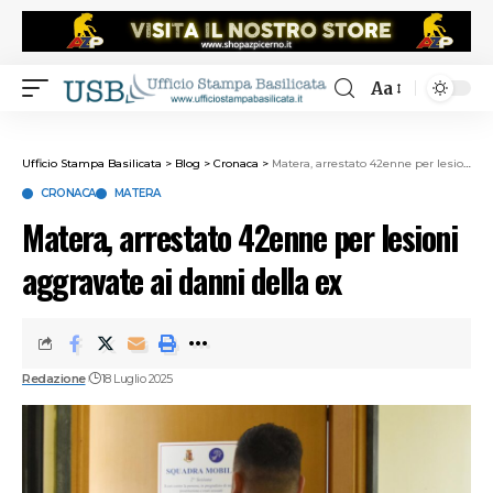
Aa
Ufficio Stampa Basilicata
>
Blog
>
Cronaca
>
Matera, arrestato 42enne per lesioni aggravate ai danni della ex
CRONACA
MATERA
Matera, arrestato 42enne per lesioni
aggravate ai danni della ex
Redazione
18 Luglio 2025