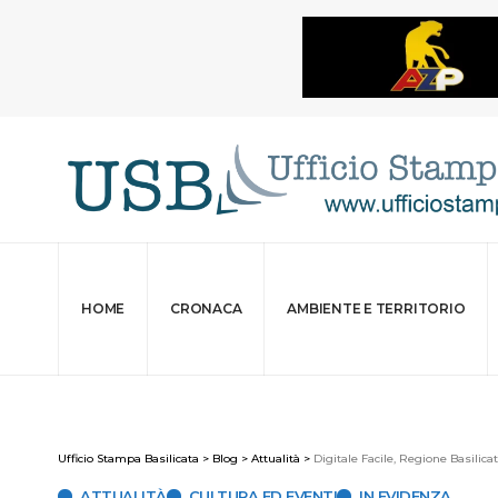
HOME
CRONACA
AMBIENTE E TERRITORIO
Ufficio Stampa Basilicata
>
Blog
>
Attualità
>
Digitale Facile, Regione Basilica
ATTUALITÀ
CULTURA ED EVENTI
IN EVIDENZA