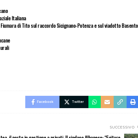
ucano
aziale Italiana
o Fiumara di Tito sul raccordo Sicignano-Potenza e sul viadotto Basento
lucane
turali
Facebook
Twitter
SUCCESSIVO
ea, il porto in gestione a privati. Il sindaco Albanese: “Evitare