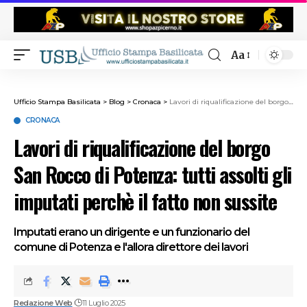
Aa
Ufficio Stampa Basilicata
>
Blog
>
Cronaca
>
Lavori di riqualificazione del borgo San Rocco di Potenza: tutti assolti gli imputati perchè il fatto non sussite
CRONACA
Lavori di riqualificazione del borgo
San Rocco di Potenza: tutti assolti gli
imputati perchè il fatto non sussite
Imputati erano un dirigente e un funzionario del
comune di Potenza e l'allora direttore dei lavori
Redazione Web
11 Luglio 2025