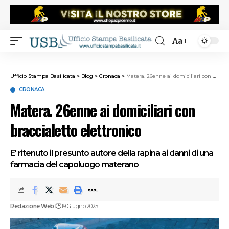
Aa
Ufficio Stampa Basilicata
>
Blog
>
Cronaca
>
Matera. 26enne ai domiciliari con braccialetto elettronico
CRONACA
Matera. 26enne ai domiciliari con
braccialetto elettronico
E' ritenuto il presunto autore della rapina ai danni di una
farmacia del capoluogo materano
Redazione Web
19 Giugno 2025