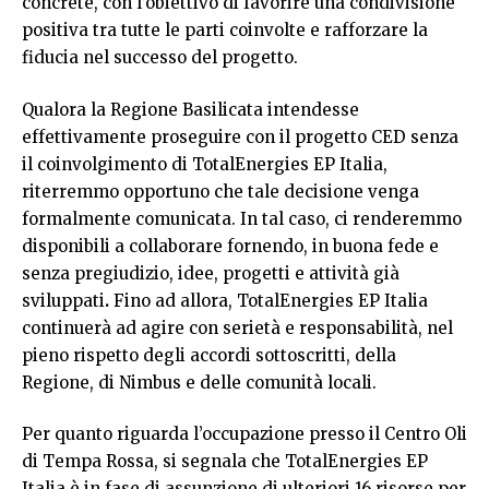
concrete, con l’obiettivo di favorire una condivisione
positiva tra tutte le parti coinvolte e rafforzare la
fiducia nel successo del progetto.
Qualora la Regione Basilicata intendesse
effettivamente proseguire con il progetto CED senza
il coinvolgimento di TotalEnergies EP Italia,
riterremmo opportuno che tale decisione venga
formalmente comunicata. In tal caso, ci renderemmo
disponibili a collaborare fornendo, in buona fede e
senza pregiudizio, idee, progetti e attività già
sviluppati
.
Fino ad allora, TotalEnergies EP Italia
continuerà ad agire con serietà e responsabilità, nel
pieno rispetto degli accordi sottoscritti, della
Regione, di Nimbus e delle comunità locali.
Per quanto riguarda l’occupazione presso il Centro Oli
di Tempa Rossa, si segnala che TotalEnergies EP
Italia è in fase di assunzione di ulteriori 16 risorse per