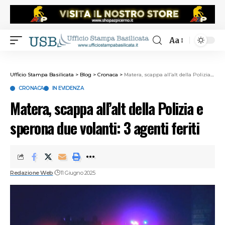
Aa
Ufficio Stampa Basilicata
>
Blog
>
Cronaca
>
Matera, scappa all’alt della Polizia e sperona due volanti: 3 agenti feriti
CRONACA
IN EVIDENZA
Matera, scappa all’alt della Polizia e
sperona due volanti: 3 agenti feriti
Redazione Web
11 Giugno 2025