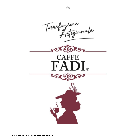
- Ad -