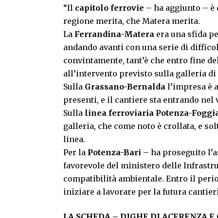
“Il
capitolo ferrovie
– ha aggiunto – è 
regione merita, che Matera merita.
La
Ferrandina-Matera
era una sfida pe
andando avanti con una serie di diffic
convintamente, tant’è che entro fine de
all’intervento previsto sulla galleria d
Sulla
Grassano-Bernalda
l’impresa è a
presenti, e il cantiere sta entrando nel v
Sulla
linea ferroviaria Potenza-Foggi
galleria, che come noto è crollata, e so
linea.
Per la
Potenza-Bari
– ha proseguito l’
favorevole del ministero delle Infrastru
compatibilità ambientale. Entro il per
iniziare a lavorare per la futura canti
LA SCHEDA – DIGHE DI ACERENZA 