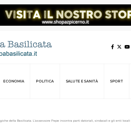
ECONOMIA
POLITICA
SALUTE E SANITÀ
SPORT
giche della Basilicata. L’assessore Pepe incontra parti datoriali, sindacali e gli enti locali