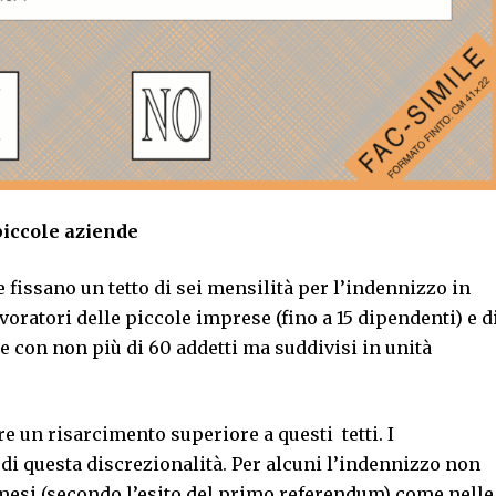
piccole aziende
 fissano un tetto di sei mensilità per l’indennizzo in
voratori delle piccole imprese (fino a 15 dipendenti) e d
de con non più di 60 addetti ma suddivisi in unità
lire un risarcimento superiore a questi tetti. I
 di questa discrezionalità. Per alcuni l’indennizzo non
mesi (secondo l’esito del primo referendum) come nelle