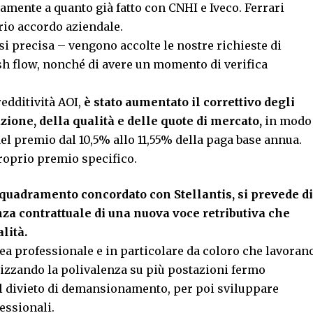
gamente a quanto già fatto con CNHI e Iveco. Ferrari
rio accordo aziendale.
si precisa – vengono accolte le nostre richieste di
ash flow, nonché di avere un momento di verifica
redditività AOI,
è stato aumentato il correttivo degli
azione, della qualità e delle quote di mercato,
in modo
l premio dal 10,5% allo 11,55% della paga base annua.
oprio premio specifico.
quadramento concordato con Stellantis, si prevede di
za contrattuale di una nuova voce retributiva che
lità.
rea professionale e in particolare da coloro che lavoran
rizzando la polivalenza su più postazioni fermo
l divieto di demansionamento, per poi sviluppare
fessionali.