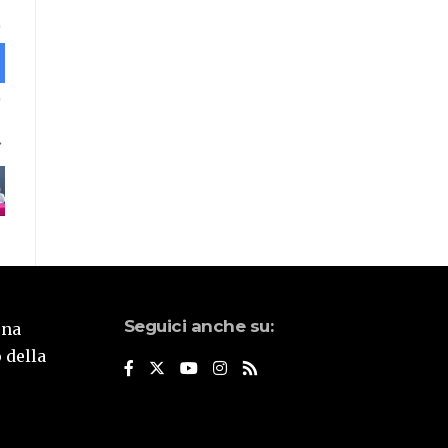
Seguici anche su:
una
 della