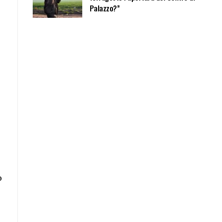
Palazzo?”
o