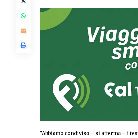
“Abbiamo condiviso – si afferma – i tes