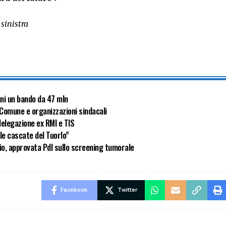
 sinistra
uni un bando da 47 mln
a Comune e organizzazioni sindacali
delegazione ex RMI e TIS
lle cascate del Tuorlo”
cio, approvata Pdl sullo screening tumorale
Facebook
Twitter