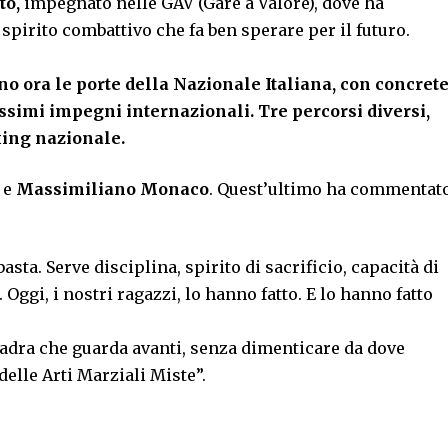
to,
impegnato nelle GAV (Gare a Valore), dove ha
pirito combattivo che fa ben sperare per il futuro.
o ora le porte della Nazionale Italiana, con concret
rossimi impegni internazionali. Tre percorsi diversi,
xing nazionale.
i
e
Massimiliano Monaco
. Quest’ultimo ha commentat
sta. Serve disciplina, spirito di sacrificio, capacità di
. Oggi, i nostri ragazzi, lo hanno fatto. E lo hanno fatto
uadra che guarda avanti, senza dimenticare da dove
delle Arti Marziali Miste”.