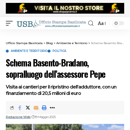
Aa
Ufficio Stampa Basilicata
>
Blog
>
Ambiente e Territorio
>
Schema Basento-Bradano, sopralluogo dell’assessore Pepe
AMBIENTE E TERRITORIO
POLITICA
Schema Basento-Bradano,
sopralluogo dell’assessore Pepe
Visita ai cantieri per il ripristino dell’adduttore, con un
finanziamento di 20,5 milioni di euro
Redazione Web
19 Maggio 2025