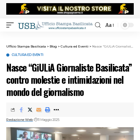
Aa
Ufficio Stampa Basilicata
>
Blog
>
Cultura ed Eventi
>
Nasce “GiULiA Giornaliste Basilicata” contro molestie e intimidazioni nel mondo del giornalismo
CULTURA ED EVENTI
Nasce “GiULiA Giornaliste Basilicata”
contro molestie e intimidazioni nel
mondo del giornalismo
Redazione Web
11 Maggio 2025