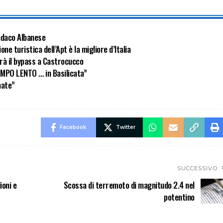
sindaco Albanese
e turistica dell’Apt è la migliore d’Italia
irà il bypass a Castrocucco
EMPO LENTO … in Basilicata”
mate”
Facebook
Twitter
SUCCESSIVO
ioni e
Scossa di terremoto di magnitudo 2.4 nel
potentino