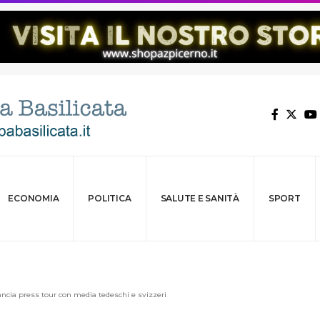
ECONOMIA
POLITICA
SALUTE E SANITÀ
SPORT
ancia press tour con media tedeschi e svizzeri