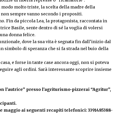
izie di libertà represse o “ricattatorie”.
n modo molto triste, la scelta della madre della
de non sempre vanno secondo i propositi.
no. Fin da piccola Lea, la protagonista, raccontata in
ice Basile, sente dentro di sé la voglia di volersi
di una donna felice.
nzionale, dove la sua vita è segnata fin dall’inizio dal
, un simbolo di speranza che si fa strada nel buio della
casa, e forse in tante case ancora oggi, non si poteva
seguire agli ordini. Sarà interessante scoprire insieme
 l’autrice” presso l’agriturismo-pizzerai “Agritur”,
ecipanti.
te maggio ai seguenti recapiti telefonici: 3391485388-