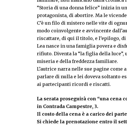
familiare, non mancano dalla cronaca not
“Storia di una donna felice” inizia in u
protagonista, di abortire. Ma le vicen
C’è un filo di mistero nelle vite di ognu
modo coinvolgente e avvincente dall’autr
riscattare, di qui il titolo, e l’epilogo, 
Lea nasce in una famiglia povera e disfu
rifiuto. Diventa la “la figlia della luce”
miseria e della freddezza familiare.
L’autrice narra nelle sue pagine come a 
parlare di nulla e lei doveva soltanto e
ai partecipanti ricordi e riscatti.
La serata proseguirà con “una cena con
in Contrada Campestre, 3.
Il costo della cena è a carico dei part
Si chiede la prenotazione entro il set