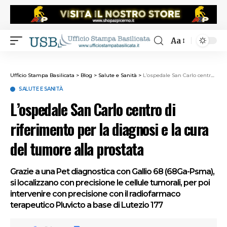
Aa
Ufficio Stampa Basilicata
>
Blog
>
Salute e Sanità
>
L’ospedale San Carlo centro di riferimento per la diagnosi e la cura del tumore alla prostata
SALUTE E SANITÀ
L’ospedale San Carlo centro di
riferimento per la diagnosi e la cura
del tumore alla prostata
Grazie a una Pet diagnostica con Gallio 68 (68Ga-Psma),
si localizzano con precisione le cellule tumorali, per poi
intervenire con precisione con il radiofarmaco
terapeutico Pluvicto a base di Lutezio 177