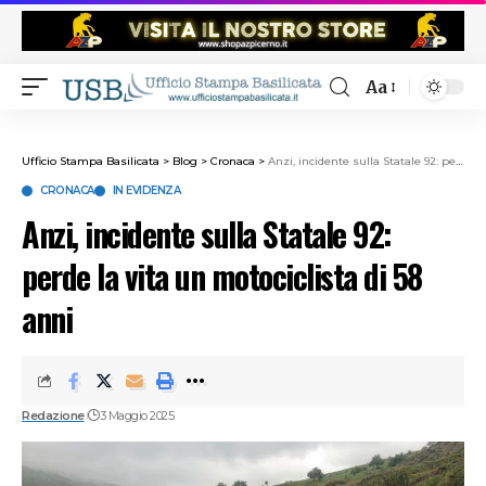
Aa
Ufficio Stampa Basilicata
>
Blog
>
Cronaca
>
Anzi, incidente sulla Statale 92: perde la vita un motociclista di 58 anni
CRONACA
IN EVIDENZA
Anzi, incidente sulla Statale 92:
perde la vita un motociclista di 58
anni
Redazione
3 Maggio 2025