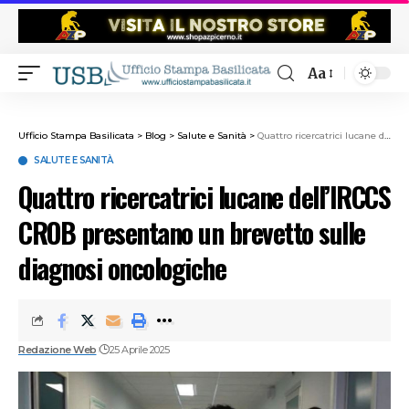
Aa
Ufficio Stampa Basilicata
>
Blog
>
Salute e Sanità
>
Quattro ricercatrici lucane dell’IRCCS CROB presentano un brevetto sulle diagnosi oncologiche
SALUTE E SANITÀ
Quattro ricercatrici lucane dell’IRCCS
CROB presentano un brevetto sulle
diagnosi oncologiche
Redazione Web
25 Aprile 2025