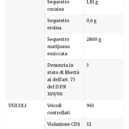
Sequestro
1,81 g
cocaina
Sequestro
0,6 g
eroina
Sequestro
2800 g
marijuana
essiccata
Denuncia in
3
stato di libertà
ai dell’art. 73
del D.P.R
309/90
VEICOLI
Veicoli
963
controllati
Violazione CDS
32