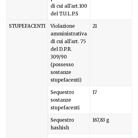
di cui all’art.100
del T.U.L.P.S
STUPEFACENTI
Violazione
21
amministrativa
di cui all’art. 75
del D.P.R.
309/90
(possesso
sostanze
stupefacenti)
Sequestro
17
sostanze
stupefacenti
Sequestro
167,83 g
hashish