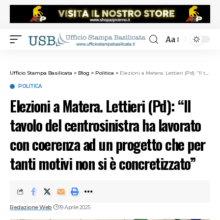
Aa
Ufficio Stampa Basilicata
>
Blog
>
Politica
>
Elezioni a Matera. Lettieri (Pd): “Il tavolo del centrosinistra ha lavorato con coerenza ad un progetto che per tanti motivi non si è concretizzato”
POLITICA
Elezioni a Matera. Lettieri (Pd): “Il
tavolo del centrosinistra ha lavorato
con coerenza ad un progetto che per
tanti motivi non si è concretizzato”
Redazione Web
19 Aprile 2025