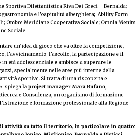
ne Sportiva Dilettantistica Riva Dei Greci – Bernalda;
nogastronomia e l’ospitalità alberghiera; Ability Form
ciali; Ombre Meridiane Cooperativa Sociale; Omnia Menit
ne Sociale.
ntare un’idea di gioco che va oltre la competizione,
, l’avvicinamento, l’ascolto, la partecipazione e il
 in età adolescenziale e ambisce a superare le
azzi, specialmente nelle aree più interne della
ttività sportive. Si tratta di una riscoperta e
» spiega la
project manager Mara Bufano,
 Ricerca e Consulenza, un organismo di formazione
r l’istruzione e formazione professionale alla Regione
attività su tutto il territorio, in particolare in quattr
talbano Jonico, Miglionico, Bernalda e Pisticci.