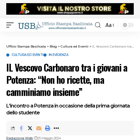
Aa
Ufficio Stampa Basilicata
>
Blog
>
Cultura ed Eventi
>
IL Vescovo Carbonaro tra i giovani a Potenza: “Non ho ricette, ma camminiamo insieme”
CULTURA ED EVENTI
IN EVIDENZA
IL Vescovo Carbonaro tra i giovani a
Potenza: “Non ho ricette, ma
camminiamo insieme”
L'incontro a Potenza in occasione della prima giornata
dello studente
Redazione Web
25 Maggio 2024