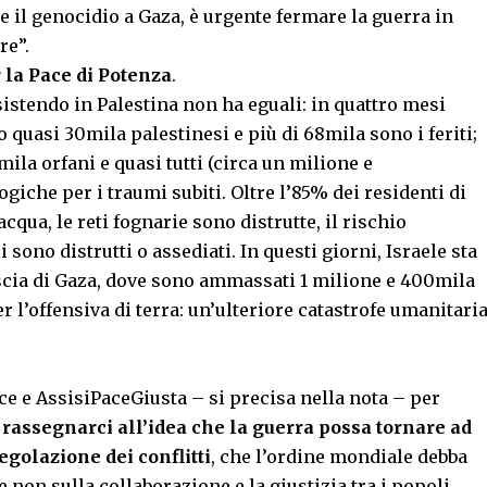
e il genocidio a Gaza, è urgente fermare la guerra in
re”.
 la Pace di Potenza
.
sistendo in Palestina non ha eguali: in quattro mesi
o quasi 30mila palestinesi e più di 68mila sono i feriti;
ila orfani e quasi tutti (circa un milione e
iche per i traumi subiti. Oltre l’85% dei residenti di
cqua, le reti fognarie sono distrutte, il rischio
sono distrutti o assediati. In questi giorni, Israele sta
scia di Gaza, dove sono ammassati 1 milione e 400mila
er l’offensiva di terra: un’ulteriore catastrofe umanitari
ce e AssisiPaceGiusta – si precisa nella nota – per
rassegnarci all’idea che la guerra possa tornare ad
egolazione dei conflitti
, che l’ordine mondiale debba
 non sulla collaborazione e la giustizia tra i popoli.