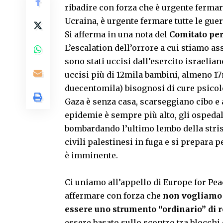
ribadire con forza che è urgente fermar
Ucraina, è urgente fermare tutte le guer
Si afferma in una nota del
Comitato per
L’escalation dell’orrore a cui stiamo as
sono stati uccisi dall’esercito israelian
uccisi più di 12mila bambini, almeno 17m
duecentomila) bisognosi di cure psicolog
Gaza è senza casa, scarseggiano cibo e a
epidemie è sempre più alto, gli ospedali 
bombardando l’ultimo lembo della stri
civili palestinesi in fuga e si prepara p
è imminente.
Ci uniamo all’appello di Europe for Pea
affermare con forza che
non vogliamo 
essere uno strumento “ordinario” di r
essere basato sullo scontro tra blocchi e