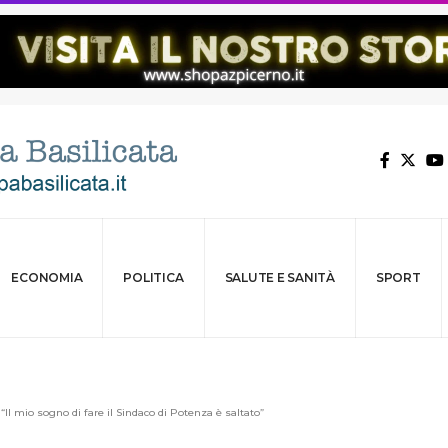
ECONOMIA
POLITICA
SALUTE E SANITÀ
SPORT
: “Il mio sogno di fare il Sindaco di Potenza è saltato”