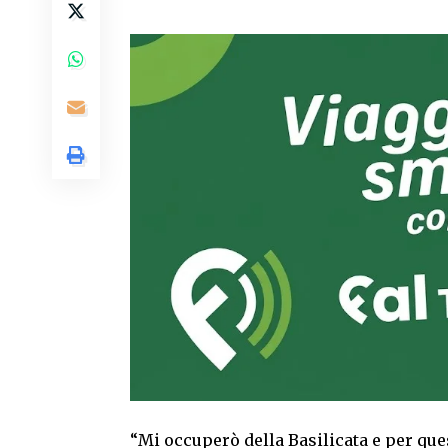
“Mi occuperò della Basilicata e per ques