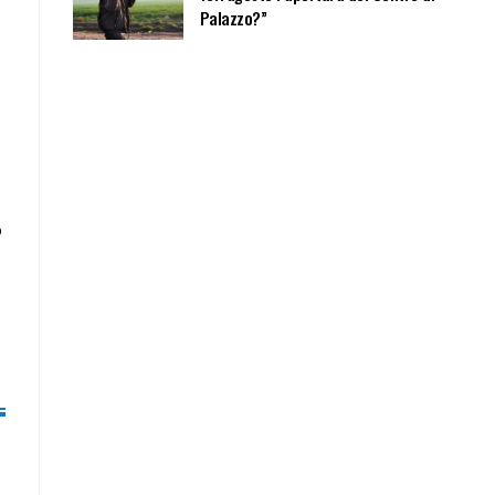
Palazzo?”
o