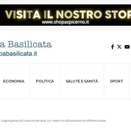
ECONOMIA
POLITICA
SALUTE E SANITÀ
SPORT
 Lagongrese all’unanimità dice un netto no all’autonomia differenziata