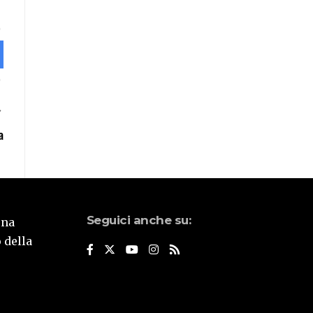
a
Seguici anche su:
una
 della