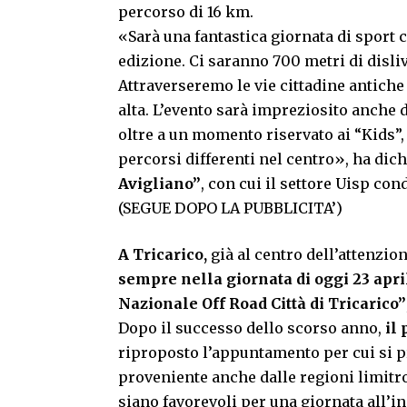
percorso di 16 km.
«Sarà una fantastica giornata di sport 
edizione. Ci saranno 700 metri di disli
Attraverseremo le vie cittadine antiche
alta. L’evento sarà impreziosito anche d
oltre a un momento riservato ai “Kids”, b
percorsi differenti nel centro», ha dic
Avigliano”
, con cui il settore Uisp co
(SEGUE DOPO LA PUBBLICITA’)
A Tricarico,
già al centro dell’attenzion
sempre nella giornata di oggi 23 apri
Nazionale Off Road Città di Tricarico”
Dopo il successo dello scorso anno,
il 
riproposto l’appuntamento per cui si p
proveniente anche dalle regioni limitro
siano favorevoli per una giornata all’i