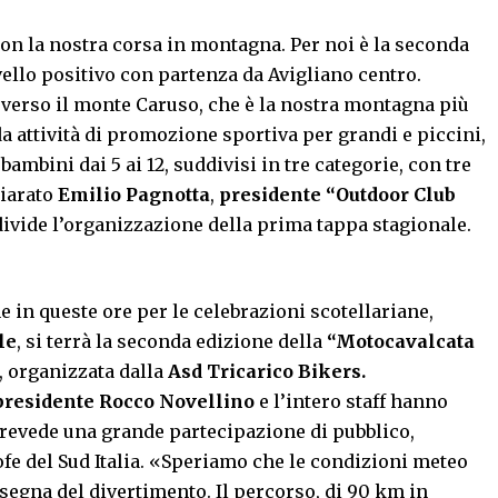
con la nostra corsa in montagna. Per noi è la seconda
vello positivo con partenza da Avigliano centro.
 verso il monte Caruso, che è la nostra montagna più
a attività di promozione sportiva per grandi e piccini,
ambini dai 5 ai 12, suddivisi in tre categorie, con tre
hiarato
Emilio Pagnotta
,
presidente “Outdoor Club
ndivide l’organizzazione della prima tappa stagionale.
e in queste ore per le celebrazioni scotellariane,
le
, si terrà la seconda edizione della
“Motocavalcata
, organizzata dalla
Asd Tricarico Bikers.
presidente Rocco Novellino
e l’intero staff hanno
revede una grande partecipazione di pubblico,
fe del Sud Italia. «Speriamo che le condizioni meteo
nsegna del divertimento. Il percorso, di 90 km in