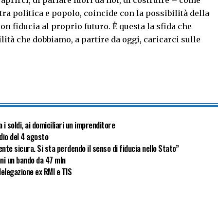
 aprirci, di parlare fuori da noi, di costruire – come
ra politica e popolo, coincide con la possibilità della
con fiducia al proprio futuro. È questa la sfida che
ità che dobbiamo, a partire da oggi, caricarci sulle
i soldi, ai domiciliari un imprenditore
dio del 4 agosto
 sicura. Si sta perdendo il senso di fiducia nello Stato”
uni un bando da 47 mln
delegazione ex RMI e TIS