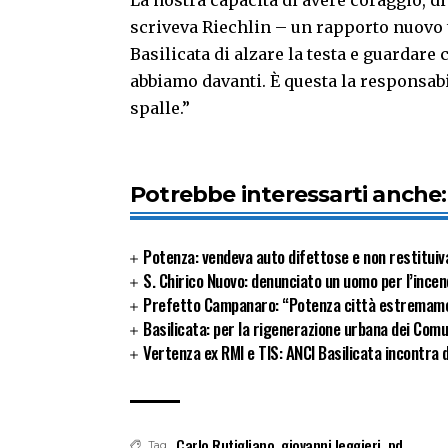
La nostra capacità di avere coraggio, di
scriveva Riechlin – un rapporto nuovo t
Basilicata di alzare la testa e guardare 
abbiamo davanti. È questa la responsabil
spalle
.”
Potrebbe interessarti anche:
Potenza: vendeva auto difettose e non restituiva 
S. Chirico Nuovo: denunciato un uomo per l’incen
Prefetto Campanaro: “Potenza città estremamente
Basilicata: per la rigenerazione urbana dei Com
Vertenza ex RMI e TIS: ANCI Basilicata incontra 
Carlo Rutigliano
,
giovanni leggieri
,
pd
Tag