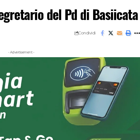
egretario del Pd di Basiicata
Condividi
- Advertisement -