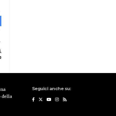
,
o
Seguici anche su:
una
 della