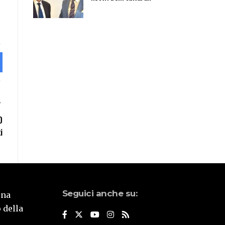
0
i
Seguici anche su:
una
 della