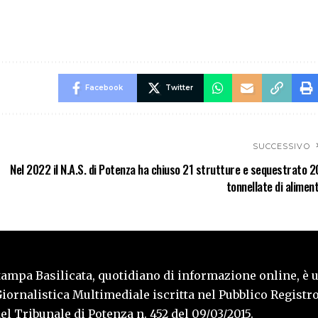
Facebook
Twitter
SUCCESSIVO
Nel 2022 il N.A.S. di Potenza ha chiuso 21 strutture e sequestrato 2
tonnellate di aliment
tampa Basilicata, quotidiano di informazione online, è 
iornalistica Multimediale iscritta nel Pubblico Registro
l Tribunale di Potenza n. 452 del 09/03/2015.