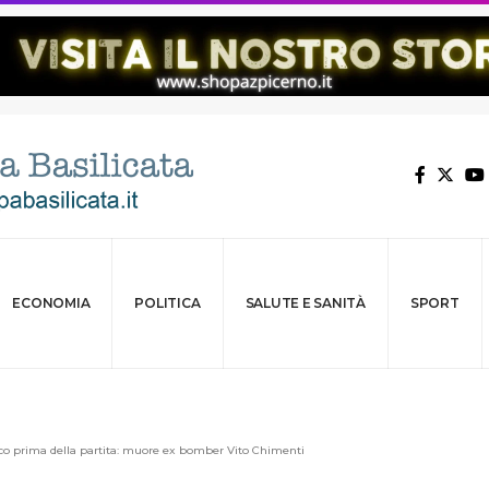
ECONOMIA
POLITICA
SALUTE E SANITÀ
SPORT
co prima della partita: muore ex bomber Vito Chimenti