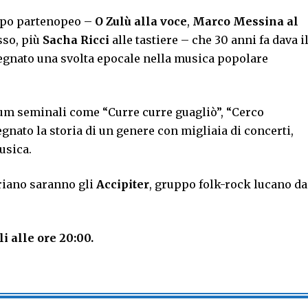
uppo partenopeo –
O Zulù alla voce
,
Marco Messina al
sso, più
Sacha Ricci
alle tastiere – che 30 anni fa dava i
segnato una svolta epocale nella musica popolare
lbum seminali come “Curre curre guagliò”, “Cerco
gnato la storia di un genere con migliaia di concerti,
usica.
triano saranno gli
Accipiter
, gruppo folk-rock lucano da
i alle ore 20:00.