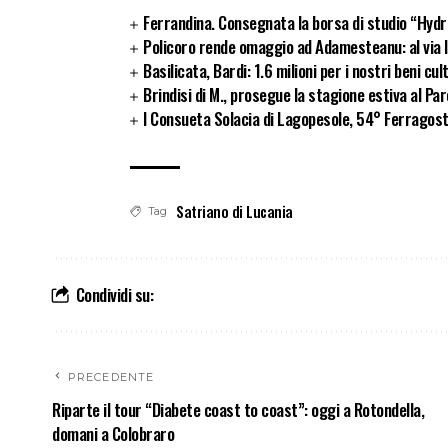
Ferrandina. Consegnata la borsa di studio “Hydro
Policoro rende omaggio ad Adamesteanu: al via l
Basilicata, Bardi: 1.6 milioni per i nostri beni cul
Brindisi di M., prosegue la stagione estiva al Pa
I Consueta Solacia di Lagopesole, 54° Ferragos
Satriano di Lucania
Tag
Condividi su:
PRECEDENTE
Riparte il tour “Diabete coast to coast”: oggi a Rotondella,
domani a Colobraro